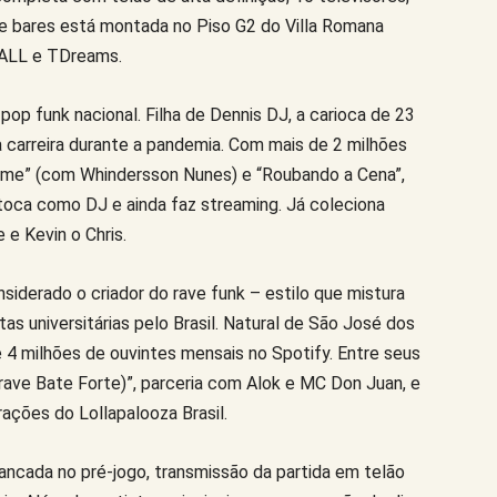
e bares está montada no Piso G2 do Villa Romana
 ALL e TDreams.
p funk nacional. Filha de Dennis DJ, a carioca de 23
 carreira durante a pandemia. Com mais de 2 milhões
ome” (com Whindersson Nunes) e “Roubando a Cena”,
, toca como DJ e ainda faz streaming. Já coleciona
e Kevin o Chris.
nsiderado o criador do rave funk – estilo que mistura
as universitárias pelo Brasil. Natural de São José dos
4 milhões de ouvintes mensais no Spotify. Entre seus
Grave Bate Forte)”, parceria com Alok e MC Don Juan, e
rações do Lollapalooza Brasil.
ancada no pré-jogo, transmissão da partida em telão