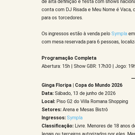
de alta definição e festa com shows nacionai
conta com DJ Risada e Meu Nome é Vaca, c
para os torcedores.
Os ingressos estão à venda pelo
Sympla
em 
com mesa reservada para 6 pessoas, localiz
Programação Completa
Abertura: 15h | Show GBR: 17h30 | Jogo: 19h
Ginga Floripa | Copa do Mundo 2026
Data:
Sábado, 13 de junho de 2026
Local:
Piso G2 do Villa Romana Shopping
Setores:
Arena e Mesas Bistrô
Ingressos:
Sympla
Classificação:
Livre. Menores de 18 anos d
legais ou terceiros autorizados por eles. 