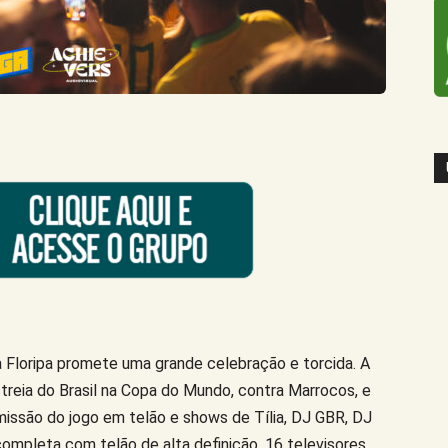
a Floripa promete uma grande celebração e torcida. A
streia do Brasil na Copa do Mundo, contra Marrocos, e
ssão do jogo em telão e shows de Tília, DJ GBR, DJ
mpleta com telão de alta definição, 16 televisores,