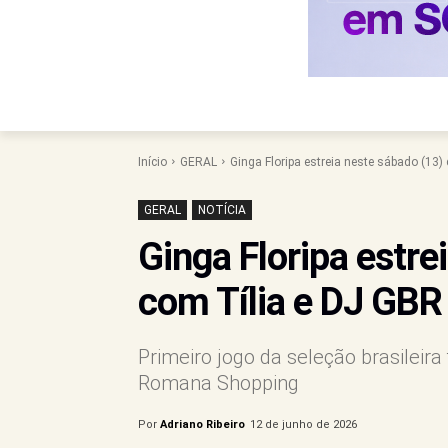
Início
GERAL
Ginga Floripa estreia neste sábado (13)
GERAL
NOTÍCIA
Ginga Floripa estre
com Tília e DJ GBR
Primeiro jogo da seleção brasileira 
Romana Shopping
Por
Adriano Ribeiro
12 de junho de 2026