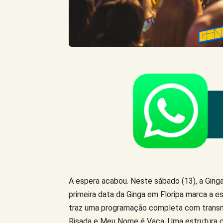
A espera acabou. Neste sábado (13), a Ging
primeira data da Ginga em Floripa marca a e
traz uma programação completa com transmi
Risada e Meu Nome é Vaca. Uma estrutura co