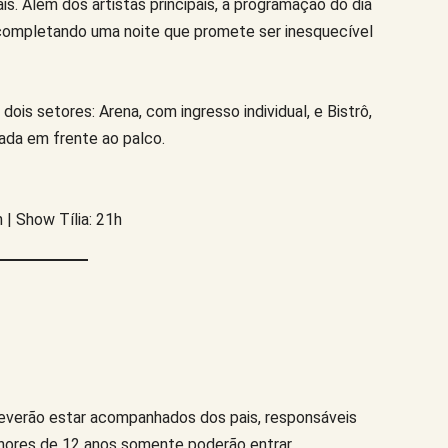
s. Além dos artistas principais, a programação do dia
ompletando uma noite que promete ser inesquecível
dois setores: Arena, com ingresso individual, e Bistrô,
ada em frente ao palco.
 | Show Tília: 21h
everão estar acompanhados dos pais, responsáveis
Menores de 12 anos somente poderão entrar