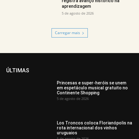
registra avanço histórico na
aprendizagem
5 de agosto de 2026
Carregar mais
ÚLTIMAS
Princesas e super-heróis se unem
em espetáculo musical gratuito no
Continente Shopping
5 de agosto de 2026
Los Troncos coloca Florianópolis na
rota internacional dos vinhos
uruguaios
5 de agosto de 2026