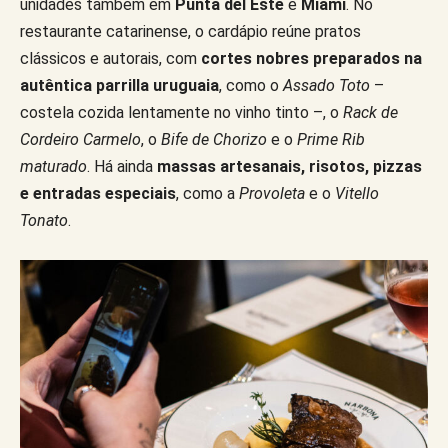
unidades também em
Punta del Este
e
Miami
. No
restaurante catarinense, o cardápio reúne pratos
clássicos e autorais, com
cortes nobres preparados na
autêntica parrilla uruguaia
, como o
Assado Toto
–
costela cozida lentamente no vinho tinto –, o
Rack de
Cordeiro Carmelo
, o
Bife de Chorizo
e o
Prime Rib
maturado
. Há ainda
massas artesanais, risotos, pizzas
e entradas especiais
, como a
Provoleta
e o
Vitello
Tonato
.