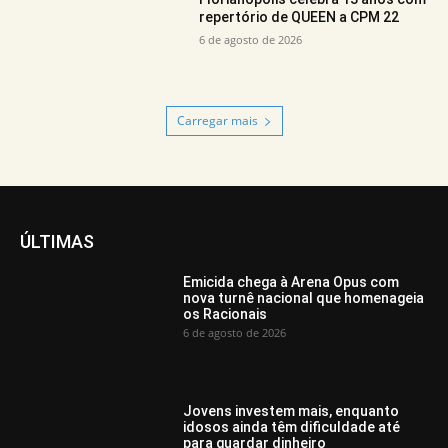
repertório de QUEEN a CPM 22
6 de agosto de 2026
Carregar mais
ÚLTIMAS
Emicida chega à Arena Opus com
nova turnê nacional que homenageia
os Racionais
6 de agosto de 2026
Jovens investem mais, enquanto
idosos ainda têm dificuldade até
para guardar dinheiro