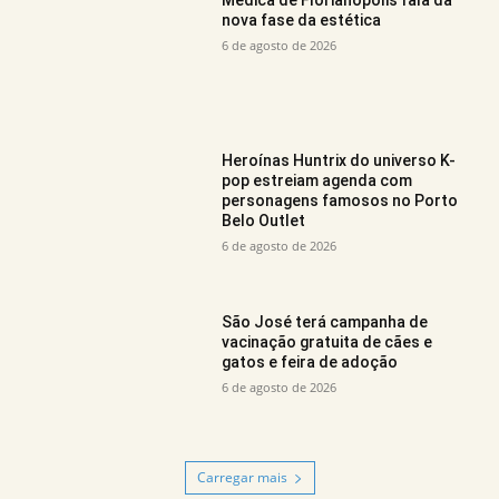
Médica de Florianópolis fala da
nova fase da estética
6 de agosto de 2026
Heroínas Huntrix do universo K-
pop estreiam agenda com
personagens famosos no Porto
Belo Outlet
6 de agosto de 2026
São José terá campanha de
vacinação gratuita de cães e
gatos e feira de adoção
6 de agosto de 2026
Carregar mais