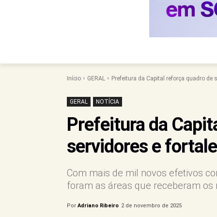
Início
GERAL
Prefeitura da Capital reforça quadro de s
GERAL
NOTÍCIA
Prefeitura da Capit
servidores e fortal
Com mais de mil novos efetivos c
foram as áreas que receberam os re
Por
Adriano Ribeiro
2 de novembro de 2025