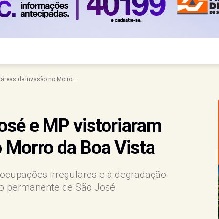
 áreas de invasão no Morro...
José e MP vistoriaram
o Morro da Boa Vista
 ocupações irregulares e à degradação
ão permanente de São José