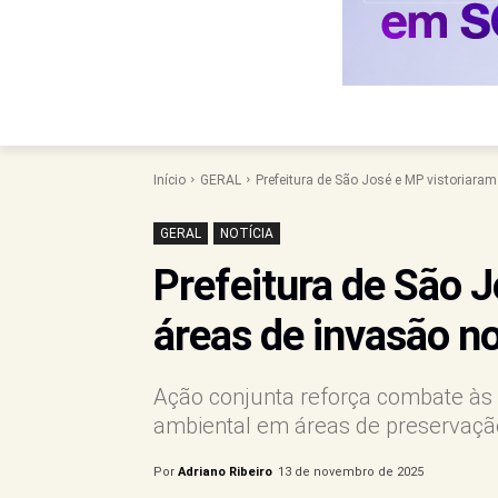
Início
GERAL
Prefeitura de São José e MP vistoriaram
GERAL
NOTÍCIA
Prefeitura de São 
áreas de invasão n
Ação conjunta reforça combate às
ambiental em áreas de preservaç
Por
Adriano Ribeiro
13 de novembro de 2025