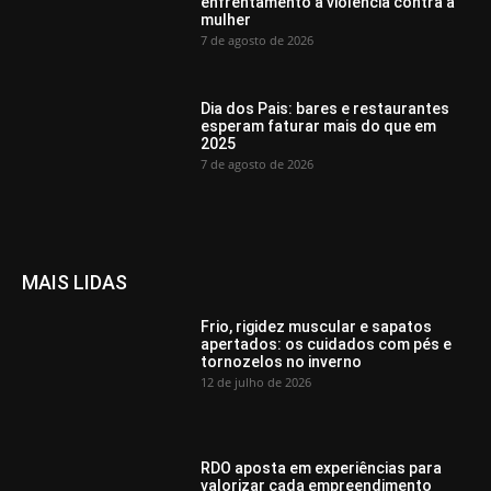
enfrentamento à violência contra a
mulher
7 de agosto de 2026
Dia dos Pais: bares e restaurantes
esperam faturar mais do que em
2025
7 de agosto de 2026
MAIS LIDAS
Frio, rigidez muscular e sapatos
apertados: os cuidados com pés e
tornozelos no inverno
12 de julho de 2026
RDO aposta em experiências para
valorizar cada empreendimento