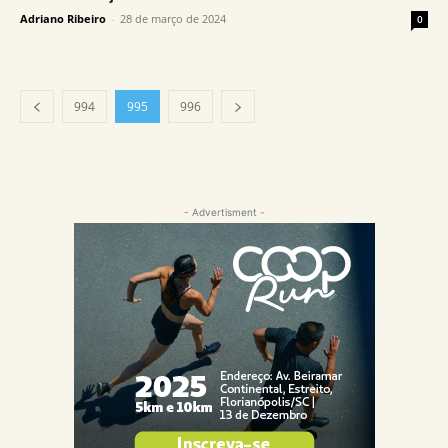
Adriano Ribeiro
-
28 de março de 2024
0
994
995
996
- Advertisment -