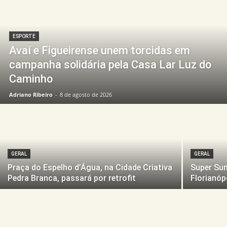
ESPORTE
Avaí e Figueirense unem torcidas em
campanha solidária pela Casa Lar Luz do
Caminho
Adriano Ribeiro
-
8 de agosto de 2026
GERAL
GERAL
Praça do Espelho d’Água, na Cidade Criativa
Super Sum
Pedra Branca, passará por retrofit
Florianóp