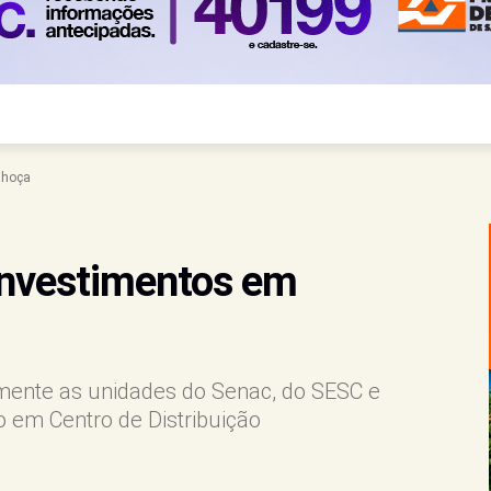
lhoça
investimentos em
mente as unidades do Senac, do SESC e
o em Centro de Distribuição