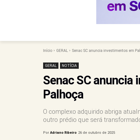
Início
GERAL
Senac SC anuncia investimentos em Pa
GERAL
NOTÍCIA
Senac SC anuncia 
Palhoça
O complexo adquirido abriga atual
outro prédio que será transformad
Por
Adriano Ribeiro
26 de outubro de 2025