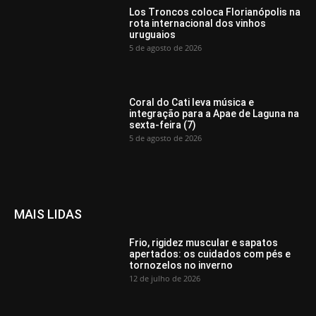
Los Troncos coloca Florianópolis na
rota internacional dos vinhos
uruguaios
5 de agosto de 2026
Coral do Cati leva música e
integração para a Apae de Laguna na
sexta-feira (7)
5 de agosto de 2026
MAIS LIDAS
Frio, rigidez muscular e sapatos
apertados: os cuidados com pés e
tornozelos no inverno
12 de julho de 2026