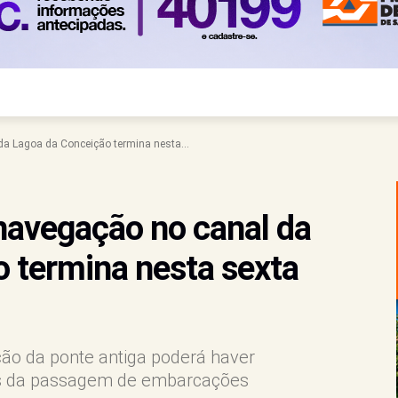
 da Lagoa da Conceição termina nesta...
 navegação no canal da
 termina nesta sexta
ão da ponte antiga poderá haver
cas da passagem de embarcações