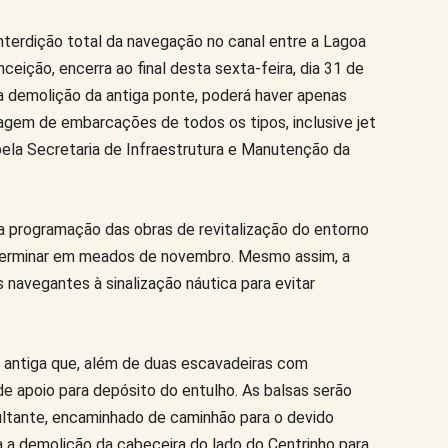
interdição total da navegação no canal entre a Lagoa
eição, encerra ao final desta sexta-feira, dia 31 de
a demolição da antiga ponte, poderá haver apenas
sagem de embarcações de todos os tipos, inclusive jet
pela Secretaria de Infraestrutura e Manutenção da
 a programação das obras de revitalização do entorno
 terminar em meados de novembro. Mesmo assim, a
 navegantes à sinalização náutica para evitar
e antiga que, além de duas escavadeiras com
de apoio para depósito do entulho. As balsas serão
esultante, encaminhado de caminhão para o devido
a demolição da cabeceira do lado do Centrinho para,