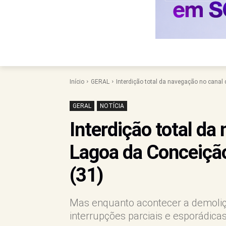
Início
GERAL
Interdição total da navegação no canal
GERAL
NOTÍCIA
Interdição total da
Lagoa da Conceição
(31)
Mas enquanto acontecer a demoliç
interrupções parciais e esporádi