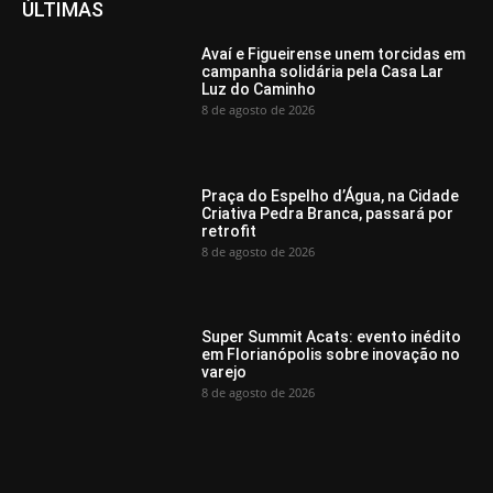
ÚLTIMAS
Avaí e Figueirense unem torcidas em
campanha solidária pela Casa Lar
Luz do Caminho
8 de agosto de 2026
Praça do Espelho d’Água, na Cidade
Criativa Pedra Branca, passará por
retrofit
8 de agosto de 2026
Super Summit Acats: evento inédito
em Florianópolis sobre inovação no
varejo
8 de agosto de 2026