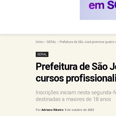
Início
GERAL
Prefeitura de São José promove quatro c
GERAL
Prefeitura de São 
cursos profissional
Inscrições iniciam nesta segunda-f
destinadas a maiores de 18 anos
Por
Adriano Ribeiro
8 de outubro de 2023