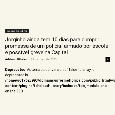
Coluna do Editor
Jorginho ainda tem 10 dias para cumprir
promessa de um policial armado por escola
e possível greve na Capital
Adriano Ribeiro
-
25 de maio de 2023
0
Deprecated
: Automatic conversion of false to array is
deprecated in
/home/u617623993/domains/informefloripa.com/public_html/w
content/plugins/td-cloud-library/includes/tdb_module.php
on line
350