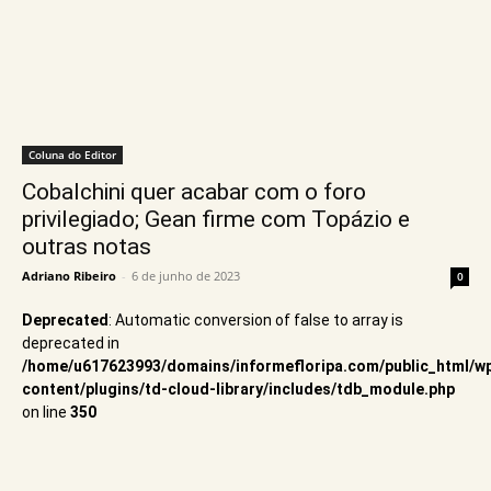
Coluna do Editor
Cobalchini quer acabar com o foro
privilegiado; Gean firme com Topázio e
outras notas
Adriano Ribeiro
-
6 de junho de 2023
0
Deprecated
: Automatic conversion of false to array is
deprecated in
/home/u617623993/domains/informefloripa.com/public_html/w
content/plugins/td-cloud-library/includes/tdb_module.php
on line
350