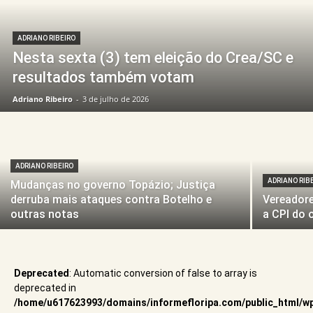
ADRIANO RIBEIRO
Nesta sexta (3) tem eleição do Crea/SC e
resultados também votam
Adriano Ribeiro
-
3 de julho de 2026
ADRIANO RIBEIRO
ADRIANO RIB
Mudanças no governo Topázio; Justiça
derruba mais ataques contra Botelho e
Vereadore
outras notas
a CPI do 
Deprecated
: Automatic conversion of false to array is
deprecated in
/home/u617623993/domains/informefloripa.com/public_html/w