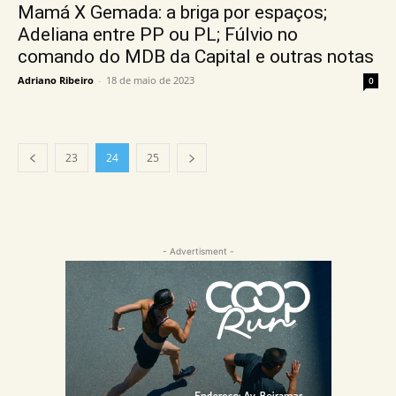
Mamá X Gemada: a briga por espaços;
Adeliana entre PP ou PL; Fúlvio no
comando do MDB da Capital e outras notas
Adriano Ribeiro
-
18 de maio de 2023
0
23
24
25
- Advertisment -