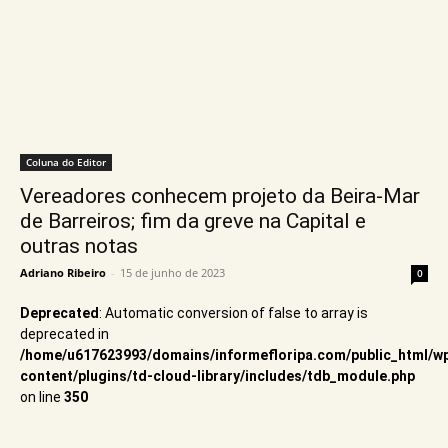
Coluna do Editor
Vereadores conhecem projeto da Beira-Mar
de Barreiros; fim da greve na Capital e
outras notas
Adriano Ribeiro
-
15 de junho de 2023
0
Deprecated
: Automatic conversion of false to array is
deprecated in
/home/u617623993/domains/informefloripa.com/public_html/w
content/plugins/td-cloud-library/includes/tdb_module.php
on line
350