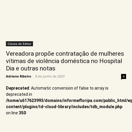
Coluna do Editor
Vereadora propõe contratação de mulheres
vítimas de violência doméstica no Hospital
Dia e outras notas
Adriano Ribeiro
-
8 de junho de 2023
0
Deprecated
: Automatic conversion of false to array is
deprecated in
/home/u617623993/domains/informefloripa.com/public_html/w
content/plugins/td-cloud-library/includes/tdb_module.php
on line
350