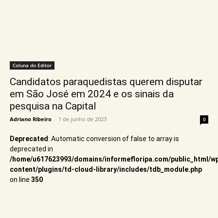
Coluna do Editor
Candidatos paraquedistas querem disputar
em São José em 2024 e os sinais da
pesquisa na Capital
Adriano Ribeiro
-
1 de junho de 2023
0
Deprecated
: Automatic conversion of false to array is
deprecated in
/home/u617623993/domains/informefloripa.com/public_html/w
content/plugins/td-cloud-library/includes/tdb_module.php
on line
350