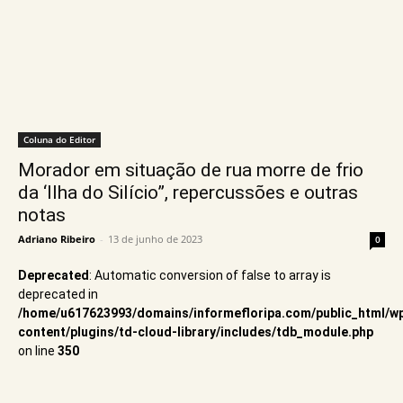
Coluna do Editor
Morador em situação de rua morre de frio
da ‘Ilha do Silício”, repercussões e outras
notas
Adriano Ribeiro
-
13 de junho de 2023
0
Deprecated
: Automatic conversion of false to array is
deprecated in
/home/u617623993/domains/informefloripa.com/public_html/w
content/plugins/td-cloud-library/includes/tdb_module.php
on line
350