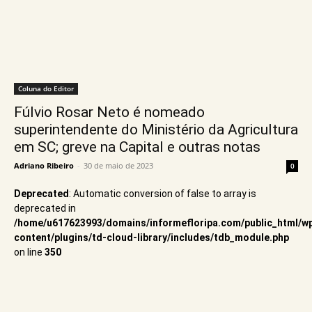
Coluna do Editor
Fúlvio Rosar Neto é nomeado
superintendente do Ministério da Agricultura
em SC; greve na Capital e outras notas
Adriano Ribeiro
-
30 de maio de 2023
0
Deprecated
: Automatic conversion of false to array is
deprecated in
/home/u617623993/domains/informefloripa.com/public_html/w
content/plugins/td-cloud-library/includes/tdb_module.php
on line
350