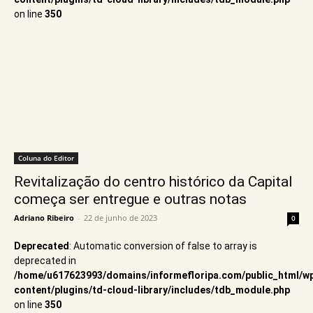
on line
350
Coluna do Editor
Revitalização do centro histórico da Capital
começa ser entregue e outras notas
Adriano Ribeiro
-
22 de junho de 2023
0
Deprecated
: Automatic conversion of false to array is
deprecated in
/home/u617623993/domains/informefloripa.com/public_html/w
content/plugins/td-cloud-library/includes/tdb_module.php
on line
350