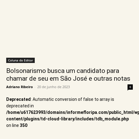
Coluna do Editor
Bolsonarismo busca um candidato para
chamar de seu em São José e outras notas
Adriano Ribeiro
-
20 de junho de 2023
0
Deprecated
: Automatic conversion of false to array is
deprecated in
/home/u617623993/domains/informefloripa.com/public_html/w
content/plugins/td-cloud-library/includes/tdb_module.php
on line
350