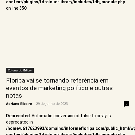
content/plugins/td-cloud-library/includes/tdb_module.php
on line
350
Coluna do Editor
Floripa vai se tornando referência em
eventos de marketing político e outras
notas
Adriano Ribeiro
-
29 de junho de 2023
0
Deprecated
: Automatic conversion of false to array is
deprecated in
/home/u617623993/domains/informefloripa.com/public_html/w
content/plugins/td-cloud-library/includes/tdb_module.php